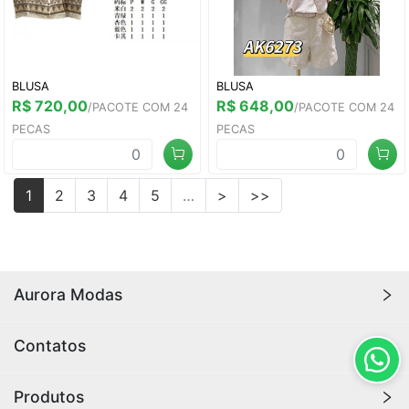
BLUSA
BLUSA
R$ 720,00
R$ 648,00
/PACOTE COM 24
/PACOTE COM 24
PECAS
PECAS
1
2
3
4
5
…
>
>>
Aurora Modas
Compre Online Com Segurança,
Contatos
Produtos a Pronta Entrega.
jinxk0202@gmail.com
Produtos